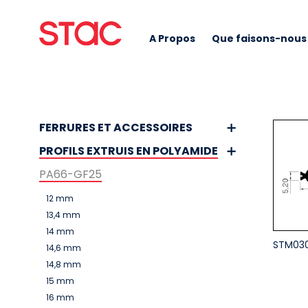
A Propos
Que faisons-nous
FERRURES ET ACCESSOIRES
PROFILS EXTRUIS EN POLYAMIDE
PA66-GF25
12 mm
13,4 mm
14 mm
STM03
14,6 mm
14,8 mm
15 mm
16 mm