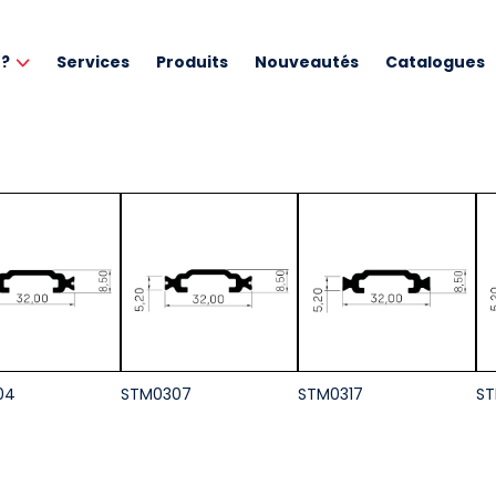
 ?
Services
Produits
Nouveautés
Catalogues
04
STM0307
STM0317
ST