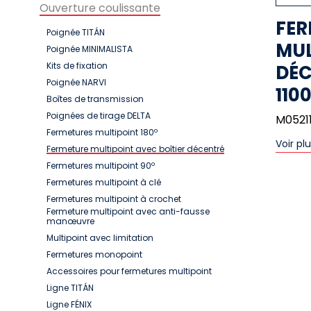
Ouverture coulissante
FER
Poignée TITÁN
MUL
Poignée MINIMALISTA
Kits de fixation
DÉC
Poignée NARVI
110
Boîtes de transmission
Poignées de tirage DELTA
M0521
Fermetures multipoint 180º
Voir pl
Fermeture multipoint avec boîtier décentré
Fermetures multipoint 90º
Fermetures multipoint à clé
Fermetures multipoint à crochet
Fermeture multipoint avec anti-fausse
manœuvre
Multipoint avec limitation
Fermetures monopoint
Accessoires pour fermetures multipoint
Ligne TITÁN
Ligne FÉNIX