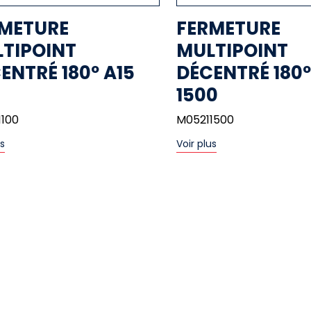
METURE
FERMETURE
TIPOINT
MULTIPOINT
ENTRÉ 180º A15
DÉCENTRÉ 180º
0
1500
1100
M05211500
us
Voir plus