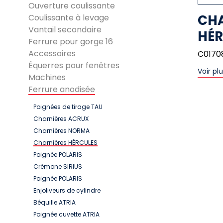
Ouverture coulissante
CHA
Coulissante à levage
Vantail secondaire
HÉR
Ferrure pour gorge 16
Accessoires
C0170
Équerres pour fenêtres
Voir pl
Machines
Ferrure anodisée
Poignées de tirage TAU
Charnières ACRUX
Charnières NORMA
Charnières HÉRCULES
Poignée POLARIS
Crémone SIRIUS
Poignée POLARIS
Enjoliveurs de cylindre
Béquille ATRIA
Poignée cuvette ATRIA