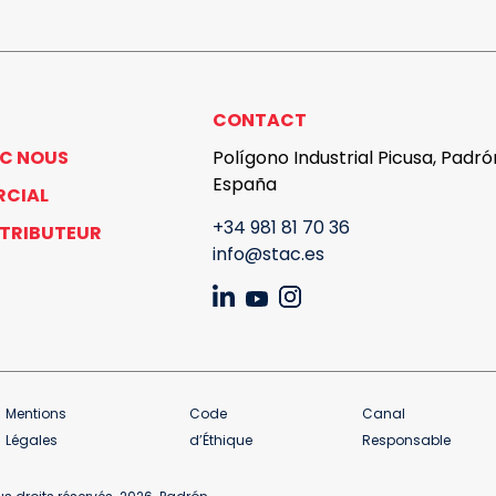
CONTACT
EC NOUS
Polígono Industrial Picusa, Padr
España
RCIAL
+34 981 81 70 36
STRIBUTEUR
info@stac.es
Mentions
Code
Canal
Légales
d’Éthique
Responsable