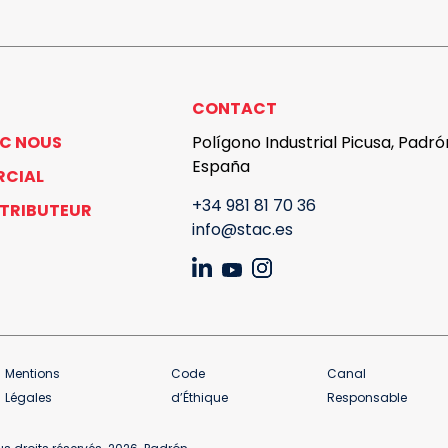
CONTACT
EC NOUS
Polígono Industrial Picusa, Padr
España
RCIAL
+34 981 81 70 36
STRIBUTEUR
info@stac.es
Mentions
Code
Canal
Légales
d’Éthique
Responsable