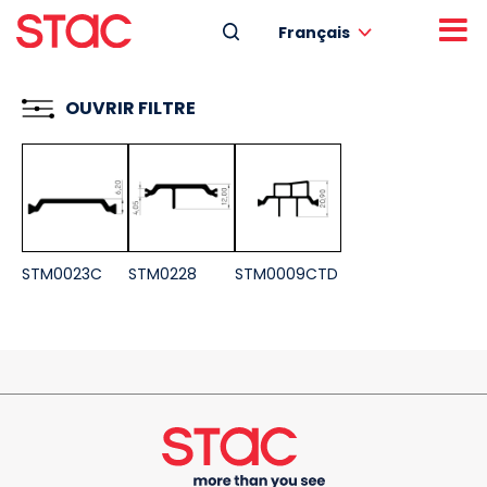
Français
OUVRIR FILTRE
STM0023C
STM0228
STM0009CTD