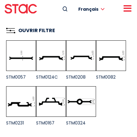
Français
OUVRIR FILTRE
STM0057
STM0124C
STM0208
STM0082
STM0231
STM0167
STM0324