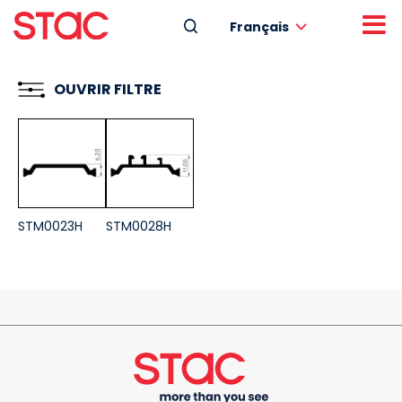
Français
OUVRIR FILTRE
STM0023H
STM0028H