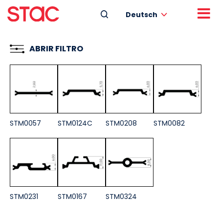
Deutsch
ABRIR FILTRO
STM0057
STM0124C
STM0208
STM0082
STM0231
STM0167
STM0324