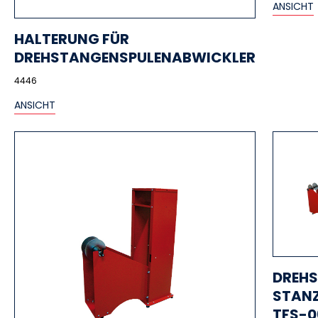
ANSICHT
HALTERUNG FÜR
DREHSTANGENSPULENABWICKLER
4446
ANSICHT
DREH
STAN
TFS-0