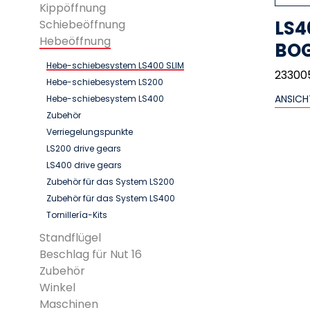
Kippöffnung
LS4
Schiebeöffnung
Hebeöffnung
BOG
Hebe-schiebesystem LS400 SLIM
23300
Hebe-schiebesystem LS200
ANSICH
Hebe-schiebesystem LS400
Zubehör
Verriegelungspunkte
LS200 drive gears
LS400 drive gears
Zubehör für das System LS200
Zubehör für das System LS400
Tornillería-Kits
Standflügel
Beschlag für Nut 16
Zubehör
Winkel
Maschinen