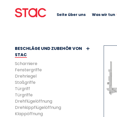
Seite über uns
Was wir tun
BESCHLÄGE UND ZUBEHÖR VON
STAC
Scharniere
Fenstergriffe
Drehriegel
Stoßgriffe
Türgriff
Türgriffe
Drehflügelöffnung
Drehkippflügelöffnung
Klappöffnung