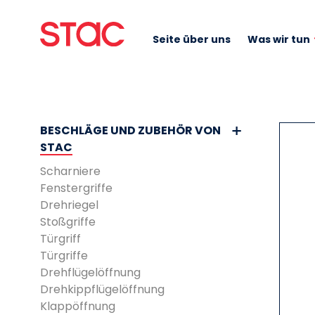
Seite über uns
Was wir tun
BESCHLÄGE UND ZUBEHÖR VON
STAC
Scharniere
Fenstergriffe
Drehriegel
Stoßgriffe
Türgriff
Türgriffe
Drehflügelöffnung
Drehkippflügelöffnung
Klappöffnung