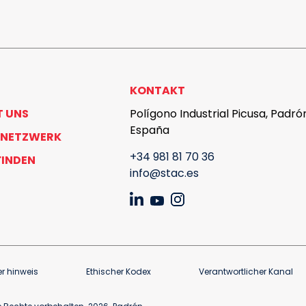
KONTAKT
T UNS
Polígono Industrial Picusa, Padró
España
 NETZWERK
+34 981 81 70 36
FINDEN
info@stac.es
er hinweis
Ethischer Kodex
Verantwortlicher Kanal