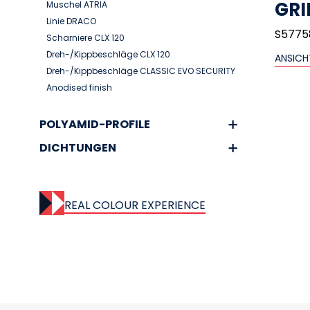
GRI
Muschel ATRIA
Linie DRACO
S5775
Scharniere CLX 120
Dreh-/Kippbeschläge CLX 120
ANSICH
Dreh-/Kippbeschläge CLASSIC EVO SECURITY
Anodised finish
POLYAMID-PROFILE
DICHTUNGEN
REAL COLOUR EXPERIENCE