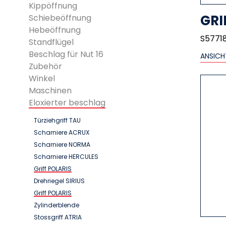
Kippöffnung
GRI
Schiebeöffnung
Hebeöffnung
S57718
Standflügel
Beschlag für Nut 16
ANSICH
Zubehör
Winkel
Maschinen
Eloxierter beschlag
Türziehgriff TAU
Scharniere ACRUX
Scharniere NORMA
Scharniere HERCULES
Griff POLARIS
Drehriegel SIRIUS
Griff POLARIS
Zylinderblende
Stossgriff ATRIA