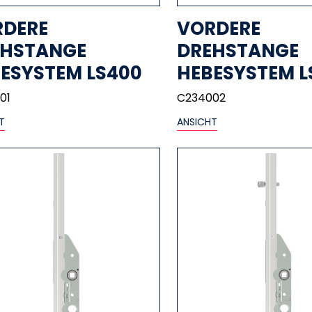
RDERE
VORDERE
EHSTANGE
DREHSTANGE
ESYSTEM LS400
HEBESYSTEM L
01
C234002
T
ANSICHT