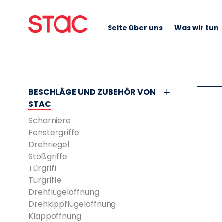
Seite über uns
Was wir tun
BESCHLÄGE UND ZUBEHÖR VON
STAC
Scharniere
Fenstergriffe
Drehriegel
Stoßgriffe
Türgriff
Türgriffe
Drehflügelöffnung
Drehkippflügelöffnung
Klappöffnung