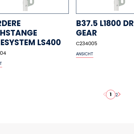
RDERE
B37.5 L1800 DR
EHSTANGE
GEAR
ESYSTEM LS400
C234005
004
ANSICHT
T
1
2