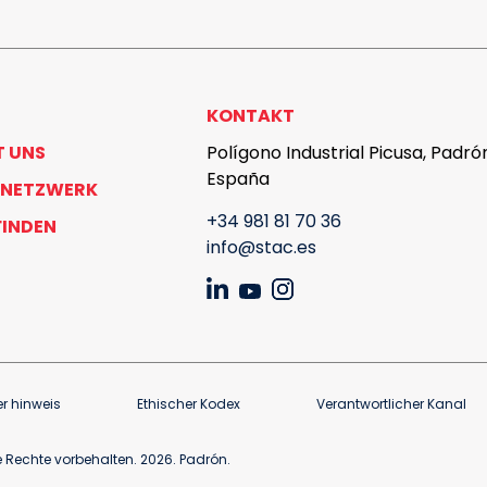
KONTAKT
T UNS
Polígono Industrial Picusa, Padró
España
 NETZWERK
+34 981 81 70 36
FINDEN
info@stac.es
er hinweis
Ethischer Kodex
Verantwortlicher Kanal
 Rechte vorbehalten. 2026. Padrón.