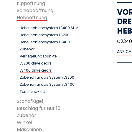
Kippöffnung
VO
Schiebeöffnung
Hebeöffnung
DR
Hebe-schiebesystem LS400 SLIM
HEB
Hebe-schiebesystem LS200
C2340
Hebe-schiebesystem LS400
Zubehör
ANSICH
Verriegelungspunkte
LS200 drive gears
LS400 drive gears
Zubehör für das System LS200
Zubehör für das System LS400
Tornillería-Kits
Standflügel
Beschlag für Nut 16
Zubehör
Winkel
Maschinen