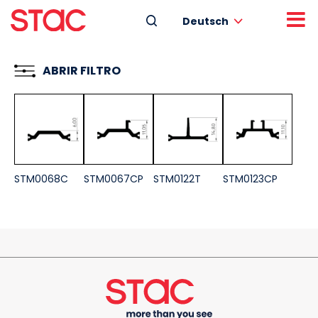
Deutsch
ABRIR FILTRO
STM0068C
STM0067CP
STM0122T
STM0123CP