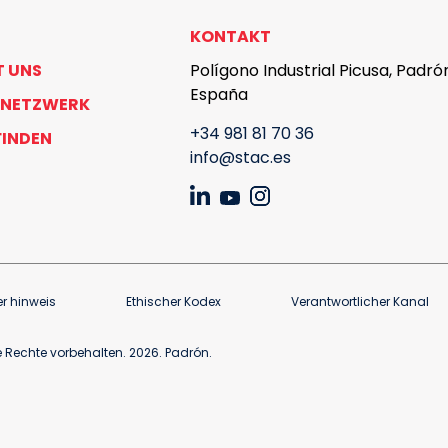
KONTAKT
T UNS
Polígono Industrial Picusa, Padró
España
 NETZWERK
+34 981 81 70 36
FINDEN
info@stac.es
er hinweis
Ethischer Kodex
Verantwortlicher Kanal
 Rechte vorbehalten. 2026. Padrón.