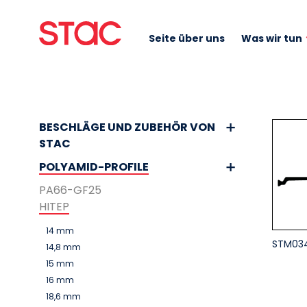
Seite über uns
Was wir tun
BESCHLÄGE UND ZUBEHÖR VON
STAC
POLYAMID-PROFILE
PA66-GF25
HITEP
14 mm
STM03
14,8 mm
15 mm
16 mm
18,6 mm