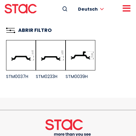
Deutsch
ABRIR FILTRO
STM0037H
STM0233H
STM0039H