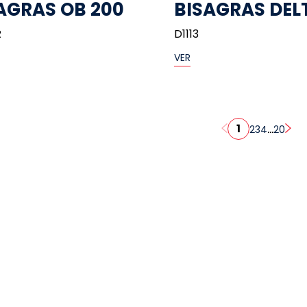
AGRAS OB 200
BISAGRAS DEL
R
D1113
VER
1
...
2
3
4
20