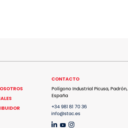
CONTACTO
NOSOTROS
Polígono Industrial Picusa, Padrón
España
IALES
+34 981 81 70 36
RIBUIDOR
info@stac.es