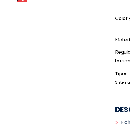
Color
Materi
Regul
La refer
Tipos 
Sistema
DES
Fic