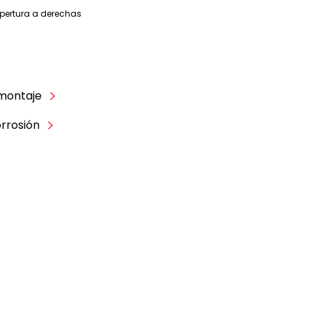
pertura a derechas
montaje
orrosión