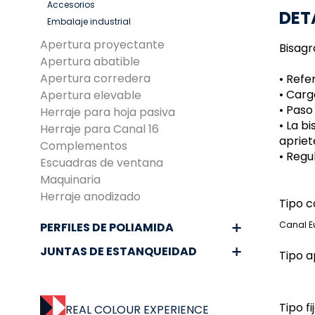
Accesorios
DET
Embalaje industrial
Apertura proyectante
Bisagr
Apertura abatible
Apertura corredera
• Refe
• Carg
Apertura elevable
• Paso
Herraje para hoja pasiva
• La b
Herraje para Canal 16
apriet
Complementos
• Regu
Escuadras de ventana
Maquinaria
Herraje anodizado
Tipo c
Canal E
PERFILES DE POLIAMIDA
JUNTAS DE ESTANQUEIDAD
Tipo a
Tipo fi
REAL COLOUR EXPERIENCE