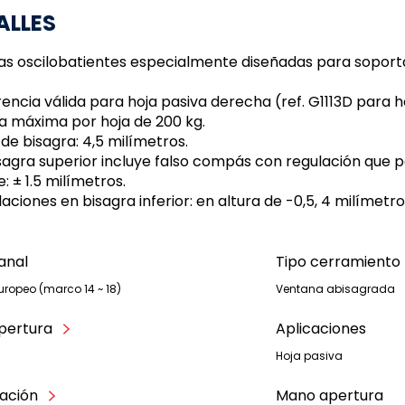
ALLES
as oscilobatientes especialmente diseñadas para soporta
rencia válida para hoja pasiva derecha (ref. G1113D para h
a máxima por hoja de 200 kg.
 de bisagra: 4,5 milímetros.
isagra superior incluye falso compás con regulación que p
e: ± 1.5 milímetros.
laciones en bisagra inferior: en altura de -0,5, 4 milímetro
anal
Tipo cerramiento
uropeo (marco 14 ~ 18)
Ventana abisagrada
pertura
Aplicaciones
Hoja pasiva
jación
Mano apertura