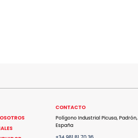
CONTACTO
NOSOTROS
Polígono Industrial Picusa, Padrón
España
IALES
+34 981 81 70 36