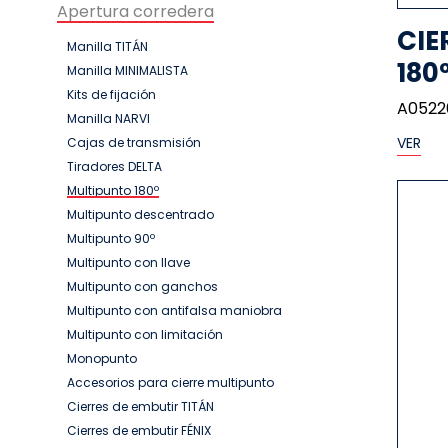
Apertura corredera
CIE
Manilla TITÁN
180
Manilla MINIMALISTA
Kits de fijación
A0522
Manilla NARVI
VER
Cajas de transmisión
Tiradores DELTA
Multipunto 180º
Multipunto descentrado
Multipunto 90º
Multipunto con llave
Multipunto con ganchos
Multipunto con antifalsa maniobra
Multipunto con limitación
Monopunto
Accesorios para cierre multipunto
Cierres de embutir TITÁN
Cierres de embutir FÉNIX