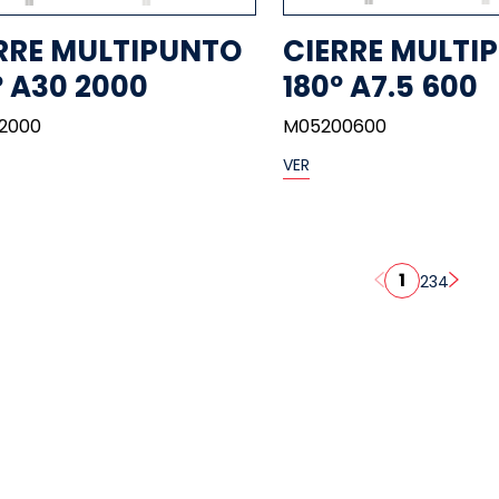
RRE MULTIPUNTO
CIERRE MULTI
º A30 2000
180º A7.5 600
2000
M05200600
VER
1
2
3
4