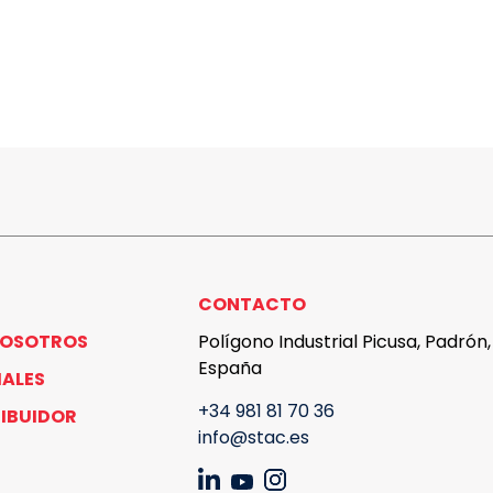
CONTACTO
NOSOTROS
Polígono Industrial Picusa, Padrón
España
IALES
+34 981 81 70 36
RIBUIDOR
info@stac.es