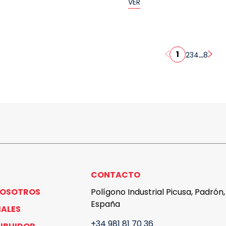
VER
1
...
2
3
4
8
CONTACTO
NOSOTROS
Polígono Industrial Picusa, Padrón
España
IALES
+34 981 81 70 36