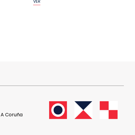
VER
, A Coruña