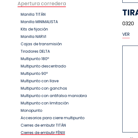
Apertura corredera
TIR
Manilla TITÁN
Manilla MINIMALISTA
0320
Kits de fijación
VER
Manilla NARVI
Cajas de transmisión
Tiradores DELTA
Multipunto 180º
Multipunto descentrado
Multipunto 90º
Multipunto con llave
Multipunto con ganchos
Multipunto con antifalsa maniobra
Multipunto con limitación
Monopunto
Accesorios para cierre multipunto
Cierres de embutir TITÁN
Cierres de embutir FÉNIX