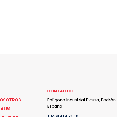
CONTACTO
NOSOTROS
Polígono Industrial Picusa, Padrón
España
IALES
+34 981 81 70 36