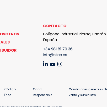
CONTACTO
NOSOTROS
Polígono Industrial Picusa, Padrón
España
IALES
+34 981 81 70 36
RIBUIDOR
info@stac.es
Código
Canal
Condiciones generales d
Ético
Responsable
venta y suministro