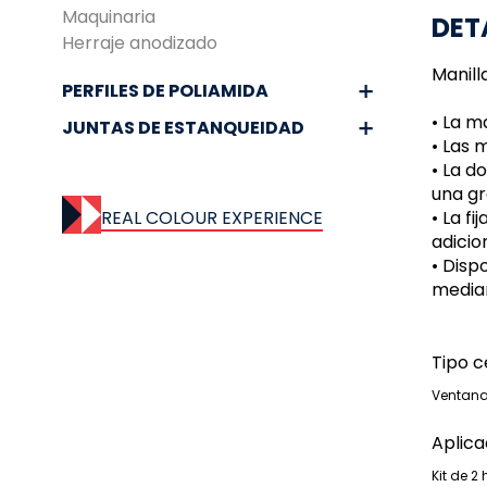
Maquinaria
DET
Herraje anodizado
Manill
PERFILES DE POLIAMIDA
• La m
JUNTAS DE ESTANQUEIDAD
• Las 
• La d
una gr
REAL COLOUR EXPERIENCE
• La f
adicio
• Disp
median
Tipo 
Ventana
Aplica
Kit de 2