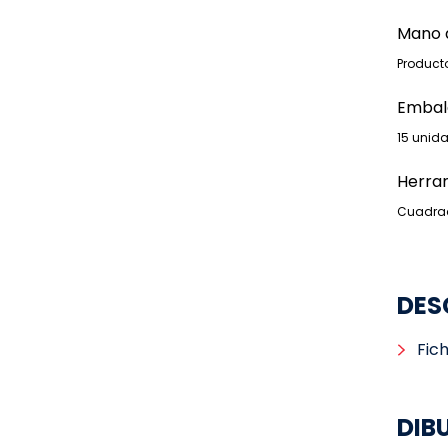
Mano 
Producto
Embal
15 unid
Herra
Cuadrad
DES
Fic
DIB