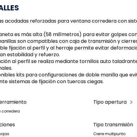
ALLES
as acodadas reforzadas para ventana corredera con sist
aneta es más alta (58 milímetros) para evitar golpes contr
manillas son compatibles con caja de transmisión y cierre
oble fijación al perfil y al herraje permite evitar deforma
an estabilidad y refuerzo.
ijación al perfil se realiza mediante tornillos auto taladr
nales.
onibles kits para configuraciones de doble manilla que evi
te sistemas de fijación con tuercas ciegas.
cerramiento
Tipo apertura
 corredera
ciones
Tipo transmisión
 hojas
Cierre multipunto