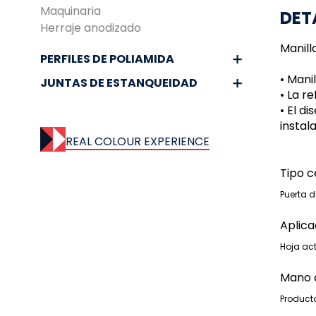
Maquinaria
DET
Herraje anodizado
Manill
PERFILES DE POLIAMIDA
• Mani
JUNTAS DE ESTANQUEIDAD
• La r
• El d
instal
REAL COLOUR EXPERIENCE
Tipo 
Puerta d
Aplica
Hoja ac
Mano 
Product