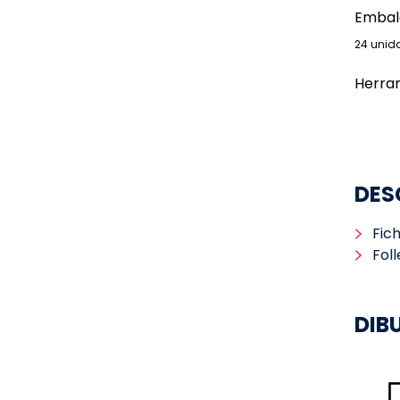
Embal
24 unid
Herra
DES
Fic
Fol
DIB