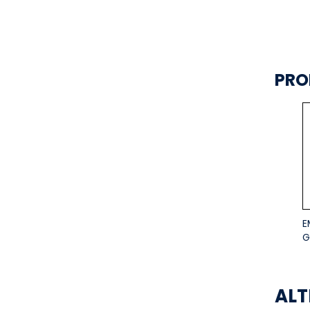
PRO
E
G
ALT