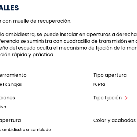
ALLES
a con muelle de recuperación.
lla ambidiestra, se puede instalar en aperturas a derechas
eferencia se suministra con cuadradillo de transmisión en
iseño del escudo oculta el mecanismo de fijación de la ma
ación rápida y práctica.
cerramiento
Tipo apertura
e 1 o 2 hojas
Puerta
ciones
Tipo fijación
tiva
apertura
Color y acabados
o ambidiestro ensamblado