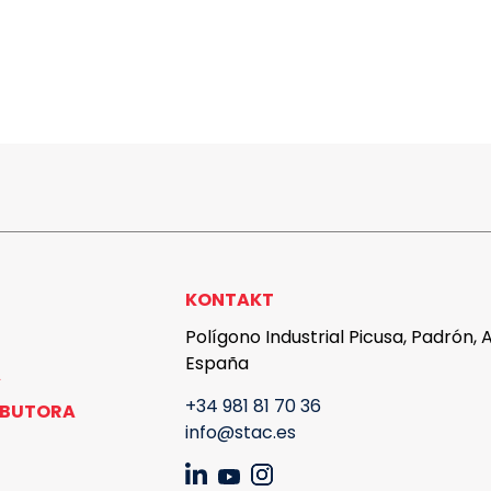
KONTAKT
Polígono Industrial Picusa, Padrón,
España
A
+34 981 81 70 36
YBUTORA
info@stac.es