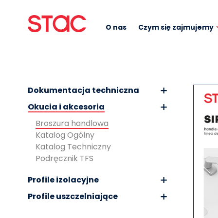
O nas
Czym się zajmujemy
Dokumentacja techniczna
Okucia i akcesoria
Broszura handlowa
Katalog Ogólny
Katalog Techniczny
Podręcznik TFS
Profile izolacyjne
Profile uszczelniające