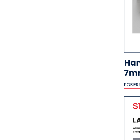
Han
7m
POBIER