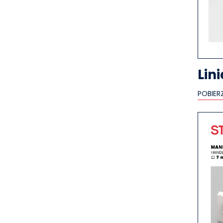
Lini
POBIER