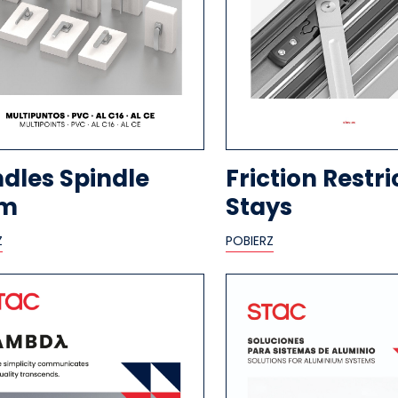
dles Spindle
Friction Restri
m
Stays
Z
POBIERZ