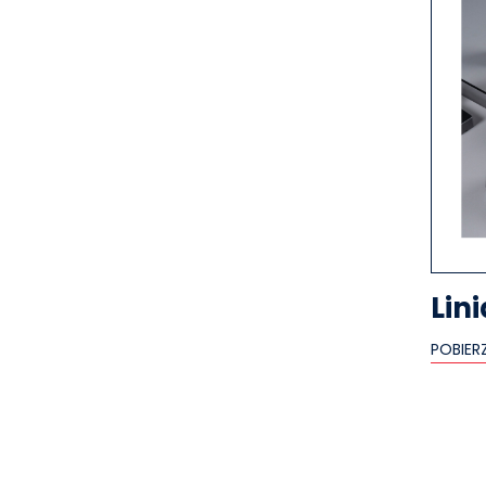
Lin
POBIER