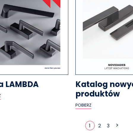
ia LAMBDA
Katalog nowy
produktów
Z
POBIERZ
>
1
2
3