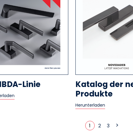
BDA-Linie
Katalog der n
Produkte
erladen
Herunterladen
>
1
2
3