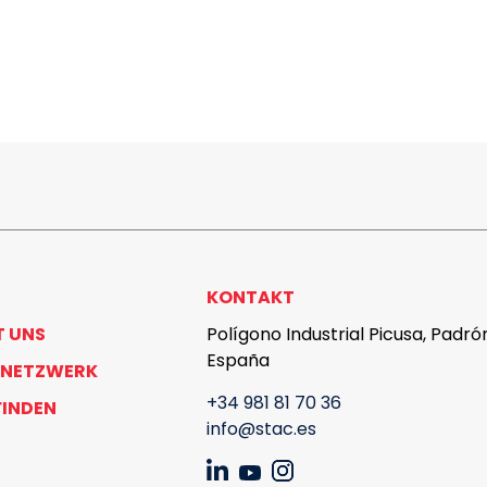
KONTAKT
T UNS
Polígono Industrial Picusa, Padró
España
 NETZWERK
+34 981 81 70 36
FINDEN
info@stac.es