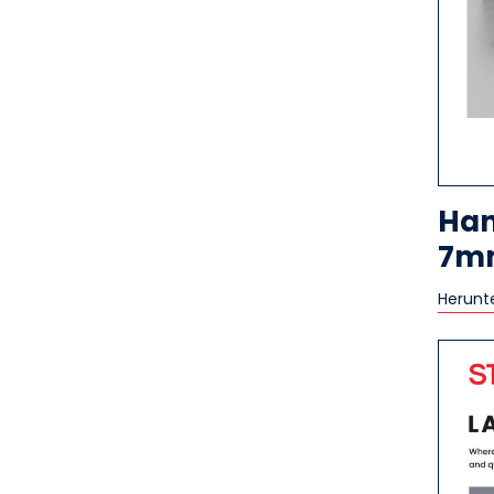
Han
7m
Herunt