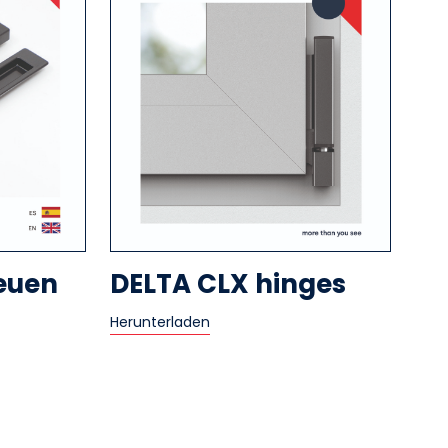
euen
DELTA CLX hinges
Herunterladen