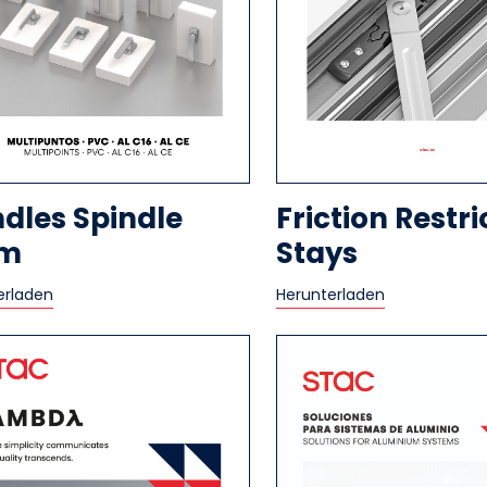
dles Spindle
Friction Restri
m
Stays
erladen
Herunterladen