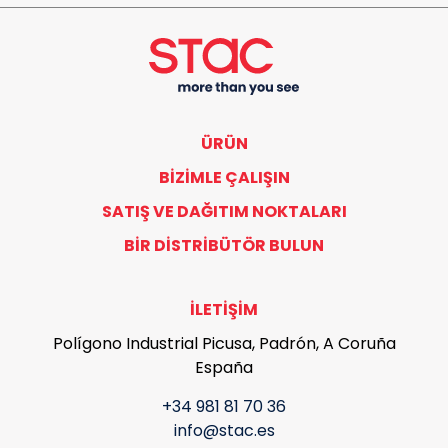
ÜRÜN
BIZIMLE ÇALIŞIN
SATIŞ VE DAĞITIM NOKTALARI
BIR DISTRIBÜTÖR BULUN
İLETIŞIM
Polígono Industrial Picusa, Padrón, A Coruña
España
+34 981 81 70 36
info@stac.es