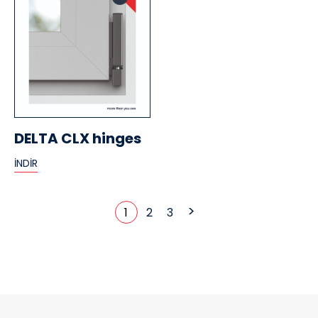
DELTA CLX hinges
İNDİR
>
1
2
3