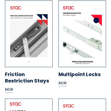
Friction
Multipoint Locks
Restriction Stays
İNDİR
İNDİR