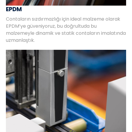
EPDM
Contaların sızdırmazlığı için ideal malzeme olarak
EPDM’ye güveniyoruz, bu doğrultuda bu
malzemeyle dinamik ve statik contaların imalatında
uzmanlaştık.