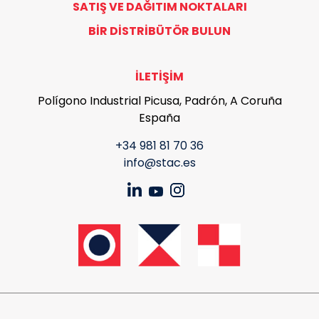
SATIŞ VE DAĞITIM NOKTALARI
BIR DISTRIBÜTÖR BULUN
İLETIŞIM
Polígono Industrial Picusa, Padrón, A Coruña
España
+34 981 81 70 36
info@stac.es