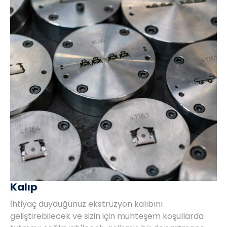
Kalıp
İhtiyaç duyduğunuz ekstrüzyon kalıbını
geliştirebilecek ve sizin için muhteşem koşullarda