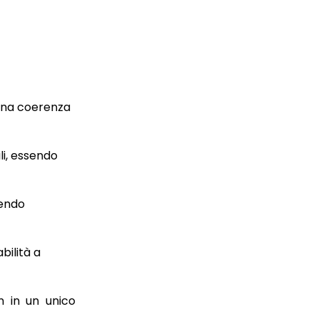
una coerenza
li, essendo
tendo
bilità a
n in un unico