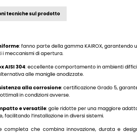
ni tecniche sul prodotto
niforme
: fanno parte della gamma KAIROX, garantendo 
tti i meccanismi di apertura.
ox AISI 304
: eccellente comportamento in ambienti diffici
alternativa alle maniglie anodizzate.
sistenza alla corrosione
: certificazione Grado 5, garan
ottimali in condizioni avverse.
patto e versatile
: gole ridotte per una maggiore adatta
, facilitando l’installazione in diversi sistemi.
e completa che combina innovazione, durata e desig
.