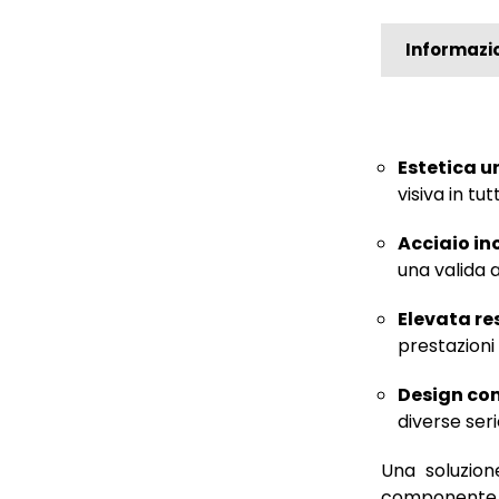
Informazio
Estetica u
visiva in tu
Acciaio in
una valida 
Elevata re
prestazioni 
Design com
diverse serie
Una soluzion
componente