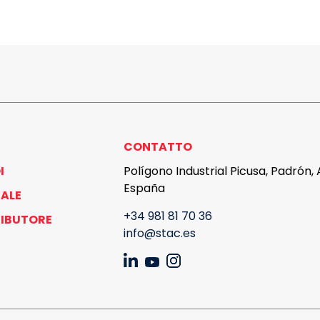
CONTATTO
I
Polígono Industrial Picusa, Padrón,
España
ALE
+34 981 81 70 36
RIBUTORE
info@stac.es