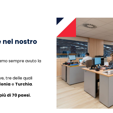
è nel nostro
biamo sempre avuto la
, tre delle quali
lonia
e
Turchia
.
più di 70 paesi.