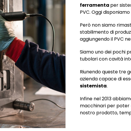
ferramenta
per sist
PVC. Oggi disponiamo 
Però non siamo rimasti
stabilimento di produz
aggiungendo il PVC nel
Siamo uno dei pochi pr
tubolari con cavità int
Riunendo queste tre g
azienda capace di es
sistemista
.
Infine nel 2013 abbiamo
macchinari per poter of
nostro prodotto, tempi