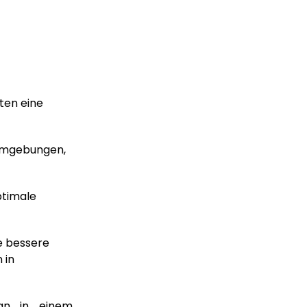
sten eine
 Umgebungen,
optimale
ne bessere
 in
ign in einem