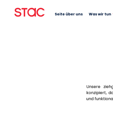
Seite über uns
Was wir tun
Unsere ziehg
konzipiert, d
und funktiona