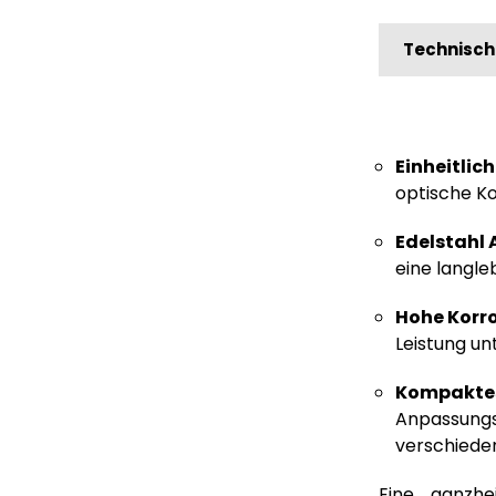
Technisch
Einheitlic
optische K
Edelstahl 
eine langleb
Hohe Korr
Leistung un
Kompaktes 
Anpassungsf
verschieden
Eine ganzhe