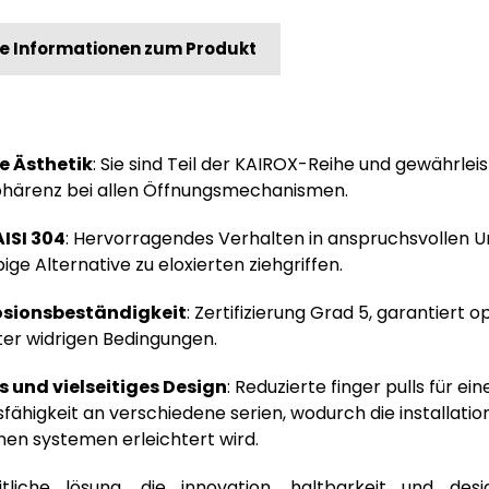
e Informationen zum Produkt
he Ästhetik
: Sie sind Teil der KAIROX-Reihe und gewährlei
ohärenz bei allen Öffnungsmechanismen.
AISI 304
: Hervorragendes Verhalten in anspruchsvollen
ige Alternative zu eloxierten ziehgriffen.
osionsbeständigkeit
: Zertifizierung Grad 5, garantiert 
ter widrigen Bedingungen.
und vielseitiges Design
: Reduzierte finger pulls für ei
ähigkeit an verschiedene serien, wodurch die installation
en systemen erleichtert wird.
itliche lösung, die innovation, haltbarkeit und des