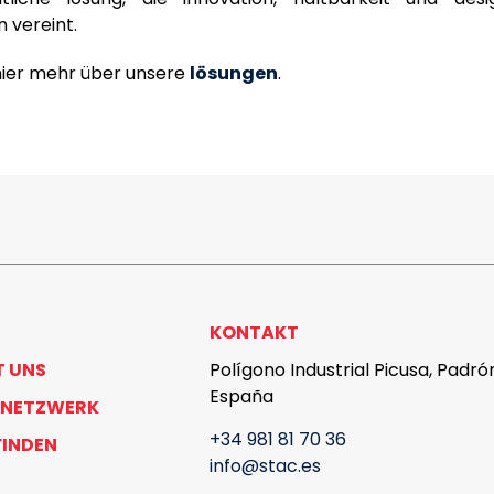
vereint.
 hier mehr über unsere
lösungen
.
KONTAKT
T UNS
Polígono Industrial Picusa, Padró
España
 NETZWERK
+34 981 81 70 36
FINDEN
info@stac.es