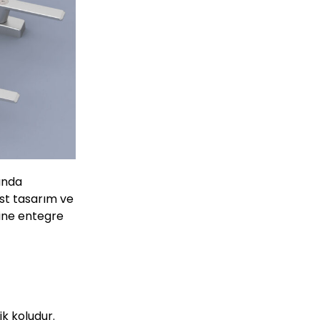
sunda
ist tasarım ve
rine entegre
ik koludur.