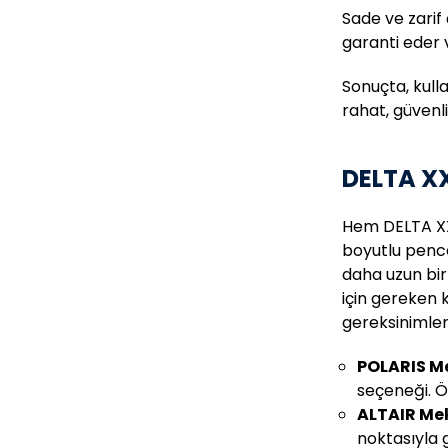
Sade ve zarif
garanti eder 
Sonuçta, kulla
rahat, güvenl
DELTA XX
Hem DELTA XX
boyutlu pence
daha uzun bir
için gereken 
gereksinimle
POLARIS M
seçeneği. Ö
ALTAIR Me
noktasıyla g