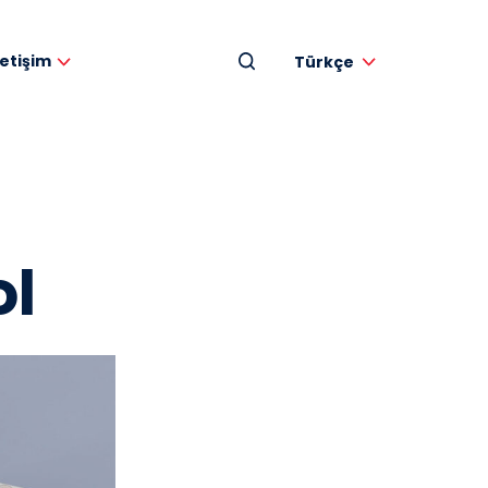
letişim
Türkçe
ol