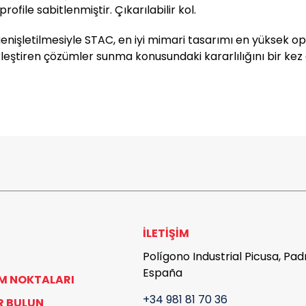
ofile sabitlenmiştir. Çıkarılabilir kol.
 genişletilmesiyle STAC, en iyi mimari tasarımı en yüksek 
birleştiren çözümler sunma konusundaki kararlılığını bir ke
İLETIŞIM
Polígono Industrial Picusa, Pa
España
IM NOKTALARI
+34 981 81 70 36
R BULUN