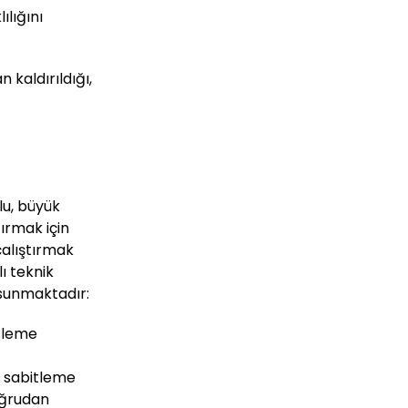
ılığını
 kaldırıldığı,
lu, büyük
ırmak için
çalıştırmak
ı teknik
sunmaktadır:
tleme
4 sabitleme
doğrudan