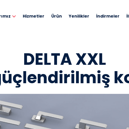
rımız
Hizmetler
Ürün
Yenilikler
İndirmeler
İ
DELTA XXL
üçlendirilmiş k