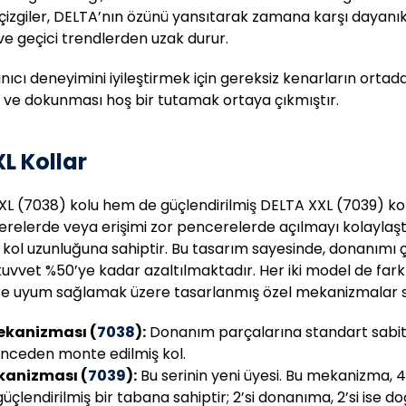
 çizgiler, DELTA’nın özünü yansıtarak zamana karşı dayanıkl
ve geçici trendlerden uzak durur.
nıcı deneyimini iyileştirmek için gereksiz kenarların ortadan
i ve dokunması hoş bir tutamak ortaya çıkmıştır.
L Kollar
L (7038) kolu hem de güçlendirilmiş DELTA XXL (7039) ko
relerde veya erişimi zor pencerelerde açılmayı kolaylaşt
 kol uzunluğuna sahiptir. Bu tasarım sayesinde, donanımı 
kuvvet %50’ye kadar azaltılmaktadır. Her iki model de farkl
re uyum sağlamak üzere tasarlanmış özel mekanizmalar 
ekanizması (
7038
):
Donanım parçalarına standart sabi
nceden monte edilmiş kol.
kanizması (
7039
):
Bu serinin yeni üyesi. Bu mekanizma, 
üçlendirilmiş bir tabana sahiptir; 2’si donanıma, 2’si ise 