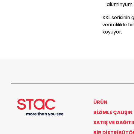
alüminyum pr
XXL serisinin
verimlilikle 
koyuyor.
ÜRÜN
BIZIMLE ÇALIŞIN
SATIŞ VE DAĞIT
BIR DISTRIBÜTÖ