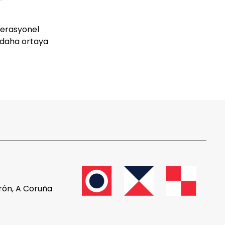
operasyonel
z daha ortaya
drón, A Coruña