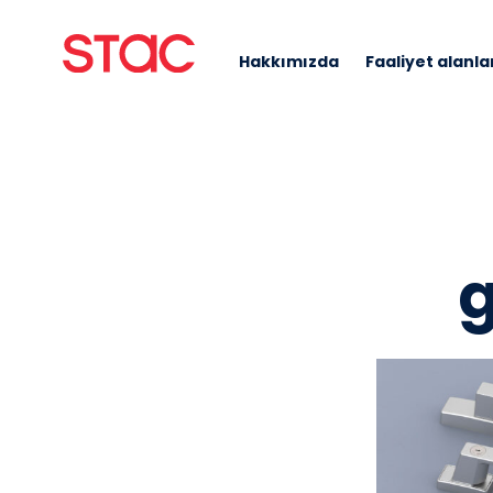
Hakkımızda
Faaliyet alanla
g