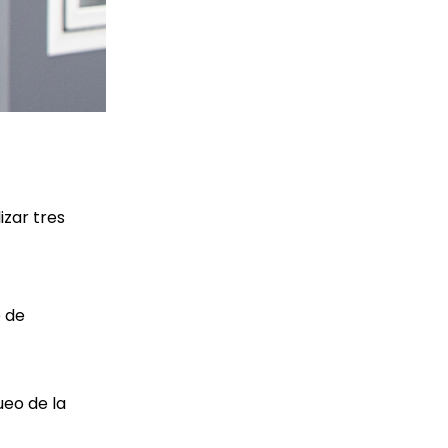
zar tres
o de
ueo de la