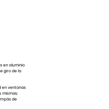
 en aluminio
 giro de la
d en ventanas
as mismas;
compás de