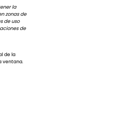
ener la
 en zonas de
s de uso
staciones de
l de la
a ventana.