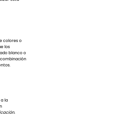
e colores o
e los
cado blanco o
e combinación
entos.
a la
n
icación.