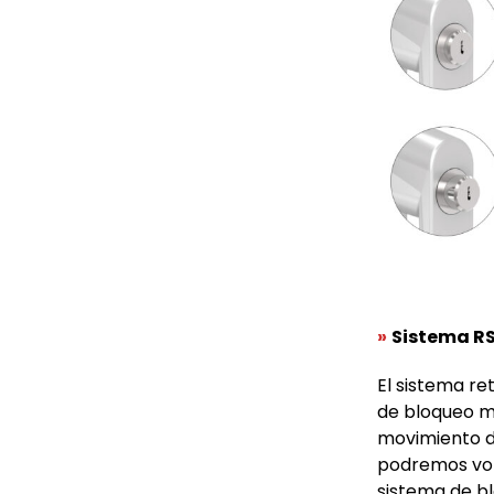
»
Sistema R
El sistema re
de bloqueo m
movimiento de
podremos vol
sistema de blo