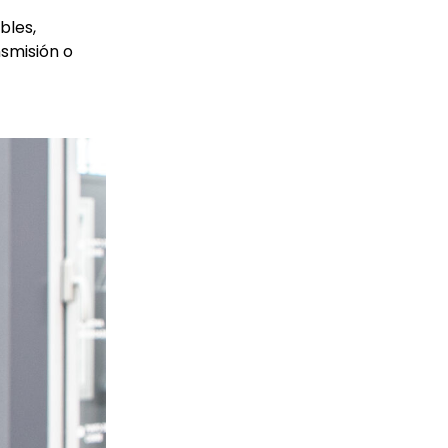
bles,
nsmisión o