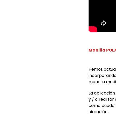
Manilla POL
Hemos actual
incorporando 
maneta media
La aplicació
y / o realiza
como pueden 
aireación.