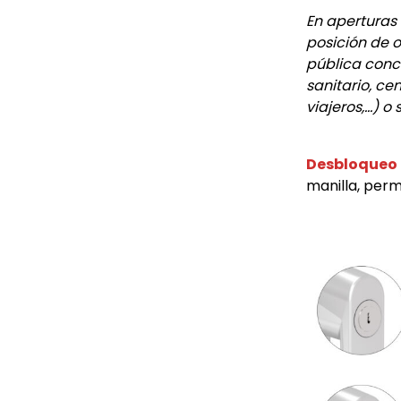
En aperturas
posición de o
pública conc
sanitario, ce
viajeros,…) o
Desbloqueo 
manilla, perm