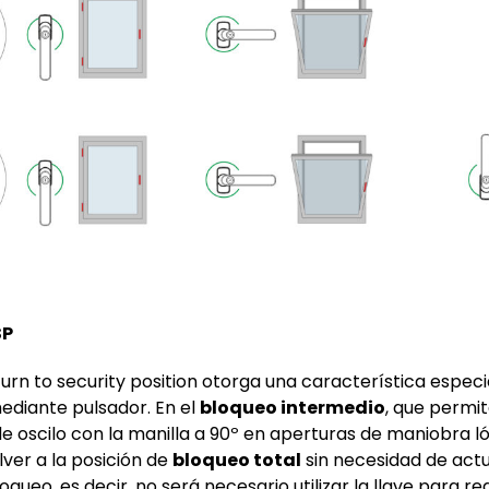
SP
turn to security position otorga una característica especi
ediante pulsador. En el
bloqueo intermedio
, que permit
 oscilo con la manilla a 90º en aperturas de maniobra ló
ver a la posición de
bloqueo total
sin necesidad de actu
queo, es decir, no será necesario utilizar la llave para re