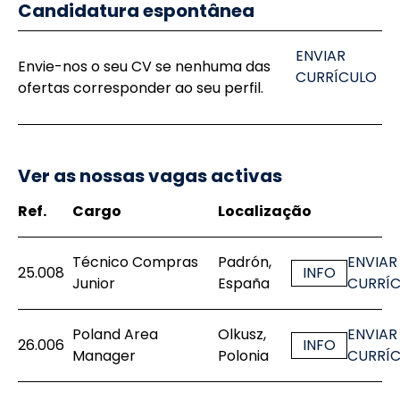
Candidatura espontânea
ENVIAR
Envie-nos o seu CV se nenhuma das
CURRÍCULO
ofertas corresponder ao seu perfil.
Ver as nossas vagas activas
Ref.
Cargo
Localização
Técnico Compras
Padrón,
ENVIAR
25.008
INFO
Junior
España
CURRÍ
Poland Area
Olkusz,
ENVIAR
26.006
INFO
Manager
Polonia
CURRÍ