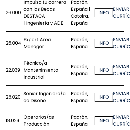
Impulsa tu carrera
Padrón,
con las Becas
España |
ENVIAR
26.000
INFO
DESTACA
Catoira,
CURRÍ
| Ingeniería y ADE
España
Export Area
Padrón,
ENVIAR
26.004
INFO
Manager
España
CURRÍ
Técnico/a
Padrón,
ENVIAR
22.039
Mantenimiento
INFO
España
CURRÍ
Industrial
Senior Ingeniero/a
Padrón,
ENVIAR
25.020
INFO
de Diseño
España
CURRÍ
Operarios/as
Padrón,
ENVIAR
18.029
INFO
Producción
España
CURRÍ