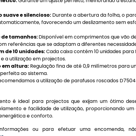
mético:
Garante um ajuste perfeito, melhorando a estan
suave e silencioso:
Durante a abertura da folha, o pa
automaticamente, favorecendo um deslizamento sem esf
 de tamanhos:
Disponível em comprimentos que vão d
om referências que se adaptam a diferentes necessidade
 de 10 unidades:
Cada caixa contém 10 unidades para fa
 e a utilização em projectos.
 em altura:
Regulação fina de até 0,9 milímetros para 
erfeita ao sistema.
comendamos a utilização de parafusos roscados D7504
vento é ideal para projectos que exijam um ótimo d
olamento e facilidade de utilização, proporcionando um 
 energética e conforto.
informações ou para efetuar uma encomenda, nã