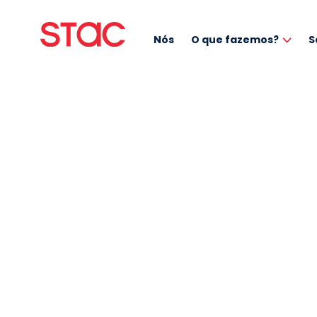
Nós
O que fazemos?
S