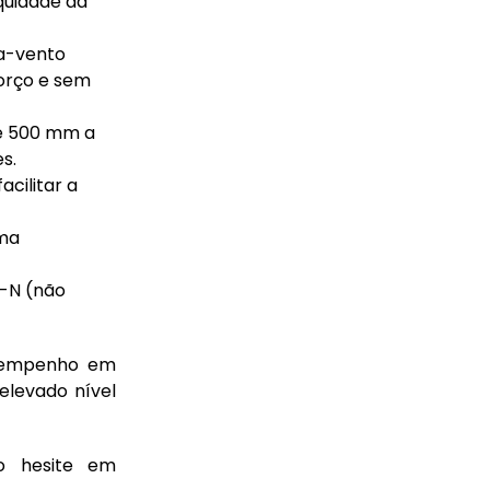
quidade da
ra-vento
orço e sem
e 500 mm a
s.
cilitar a
uma
-N (não
esempenho em
elevado nível
o hesite em