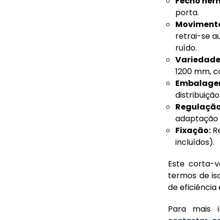
Fecho her
porta.
Movimento 
retrai-se 
ruído.
Variedade
1200 mm, c
Embalagem
distribuição
Regulação
adaptação p
Fixação:
Re
incluídos).
Este corta-
termos de is
de eficiência
Para mais 