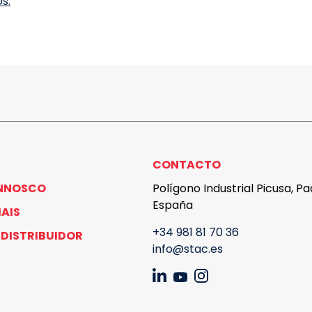
s.
CONTACTO
NNOSCO
Polígono Industrial Picusa, P
España
AIS
+34 981 81 70 36
DISTRIBUIDOR
info@stac.es