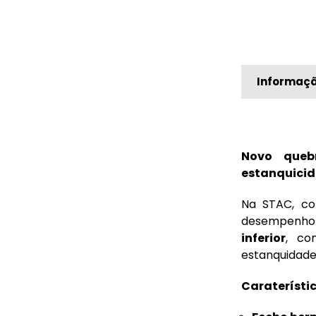
Informaçã
Novo queb
estanquicid
Na STAC, co
desempenho 
inferior
, co
estanquidade
Caraterístic