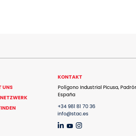
KONTAKT
T UNS
Polígono Industrial Picusa, Padró
España
 NETZWERK
+34 981 81 70 36
FINDEN
info@stac.es