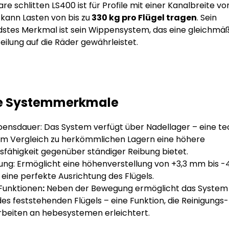
are schlitten LS400 ist für Profile mit einer Kanalbreite 
kann Lasten von bis zu
330 kg pro Flügel tragen
. Sein
stes Merkmal ist sein Wippensystem, das eine gleichmä
ilung auf die Räder gewährleistet.
e Systemmerkmale
bensdauer:
Das System verfügt über Nadellager – eine t
 im Vergleich zu herkömmlichen Lagern eine höhere
fähigkeit gegenüber ständiger Reibung bietet.
ung:
Ermöglicht eine höhenverstellung von +3,3 mm bis 
r eine perfekte Ausrichtung des Flügels.
 Funktionen
:
Neben der Bewegung ermöglicht das System
des feststehenden Flügels – eine Funktion, die Reinigungs
beiten an hebesystemen erleichtert.