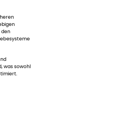
öheren
ebigen
C den
chiebesysteme
und
d, was sowohl
timiert.