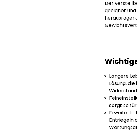
Der verstellb
geeignet und 
herausragend
Gewichtsverte
Wichtig
Längere Le
Lösung, die
Widerstands
Feineinstell
sorgt so fü
Erweiterte
Entriegeln 
Wartungsar