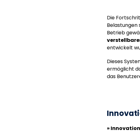
Die Fortschri
Belastungen 
Betrieb gewäh
verstellbare
entwickelt w
Dieses System
ermöglicht d
das Benutzere
Innovati
» Innovation