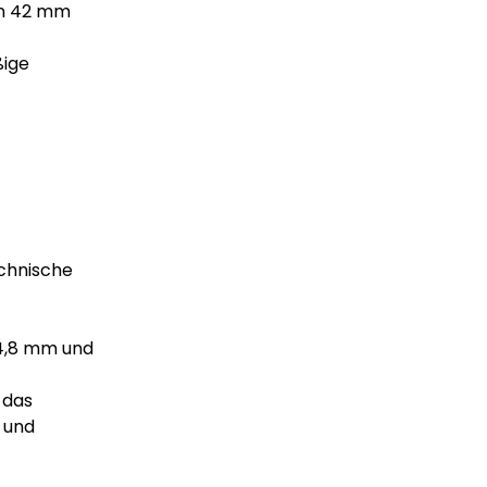
von 42 mm
ßige
echnische
-4,8 mm und
 das
- und