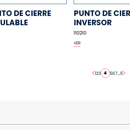
TO DE CIERRE
PUNTO DE CIER
ULABLE
INVERSOR
110210
VER
4
...
1
2
3
5
6
7
11