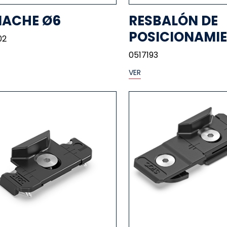
MACHE Ø6
RESBALÓN DE
POSICIONAMI
02
0517193
VER