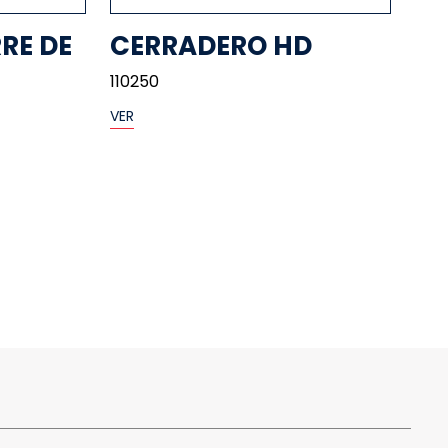
RE DE
CERRADERO HD
110250
VER