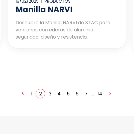
19/02/2025 |
PRODUCTOS
Manilla NARVI
Descubre la Manilla NARVI de STAC para
ventanas correderas de aluminio:
seguridad, diseño y resistencia.
<
>
1
2
3
4
5
6
7
...
14